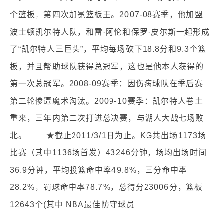
个篮板，第四次加冕篮板王。2007-08赛季，他加盟
波士顿凯尔特人队，和雷·阿伦和保罗·皮尔斯一起形成
了“凯尔特人三巨头”，平均每场砍下18.8分和9.3个篮
板，并且帮助球队获得总冠军，这也是他本人获得的
第一次总冠军。2008-09赛季：因伤病球队在季后赛
第二轮惨遭魔术淘汰。2009-10赛季：凯尔特人卷土
重来，三年内第二次打进总决赛，与湖人大战七场败
北。 ★截止2011/3/1日为止。KG共出场1173场
比赛（其中1136场首发）43246分钟，场均出场时间
36.9分钟，平均投篮命中率49.8%，三分命中率
28.2%，罚球命中率78.7%，总得分23006分，篮板
12643个(其中 NBA最佳防守球员