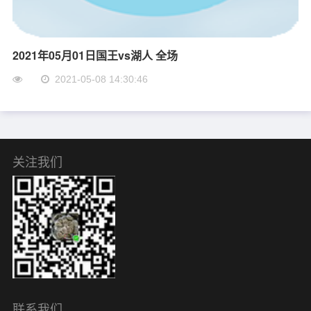
2021年05月01日国王vs湖人 全场
2021-05-08 14:30:46
关注我们
联系我们