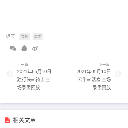
标签：
黄蜂
魔术
上一篇:
下一篇:
2021年05月10日
2021年05月10日
独行侠vs骑士 全
公牛vs活塞 全场
场录像回放
录像回放
相关文章