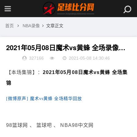
首页
NBA录像
文章正文
2021年05月08日魔术vs黄蜂 全场录像回放
327166
2021-05-08 14:30:46
【本场集锦】：
2021年05月08日魔术vs黄蜂 全场集
锦
[微博原声] 魔术vs黄蜂 全场精华回放
98篮球网 、 篮球吧 、 NBA98中文网