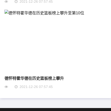
2021-12-26 07:57:45
德怀特霍华德在历史篮板榜上攀升
2021-12-26 07:57:45