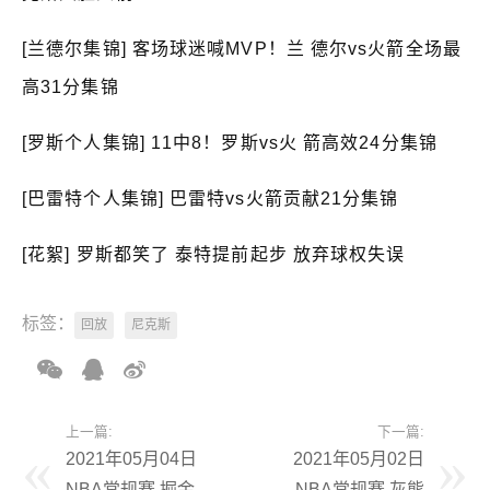
[兰德尔集锦] 客场球迷喊MVP！兰 德尔vs火箭全场最
高31分集锦
[罗斯个人集锦] 11中8！罗斯vs火 箭高效24分集锦
[巴雷特个人集锦] 巴雷特vs火箭贡献21分集锦
[花絮] 罗斯都笑了 泰特提前起步 放弃球权失误
标签：
回放
尼克斯
上一篇:
下一篇:
2021年05月04日
2021年05月02日
NBA常规赛 掘金
NBA常规赛 灰熊