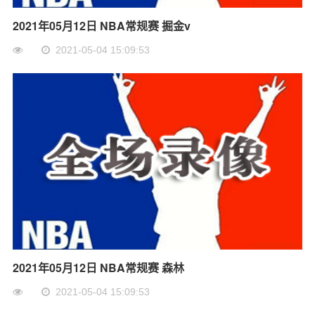
2021年05月12日 NBA常规赛 掘金v
2021-05-04 15:09:53
2021年05月12日 NBA常规赛 森林
2021-05-04 15:09:53