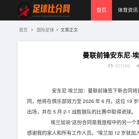
首页
体育资讯
首页
国际足球
文章正文
曼联前锋安东尼·
327166
安东尼·埃兰加：曼联前锋签下新合同将留在俱乐部
同，他将在俱乐部效力至 2026 年 6 月。这位 
出场，并在 5 月 2-1 战胜狼队的比赛中取得进球。
埃兰加说“这份合同是我旅程中的另一个重要时
感谢我的家人和所有工作人员。”埃兰加 12 岁就