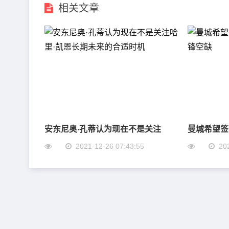
相关文章
安东尼奥·孔蒂认为现在不是关注
曼城希望签
2021-12-26 07:43:55
20