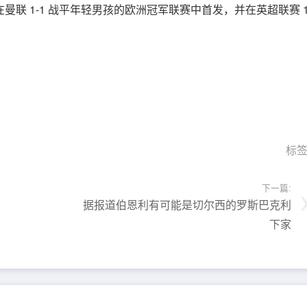
联 1-1 战平年轻男孩的欧洲冠军联赛中首发，并在英超联赛 1
标
下一篇:
据报道伯恩利有可能是切尔西的罗斯巴克利
下家