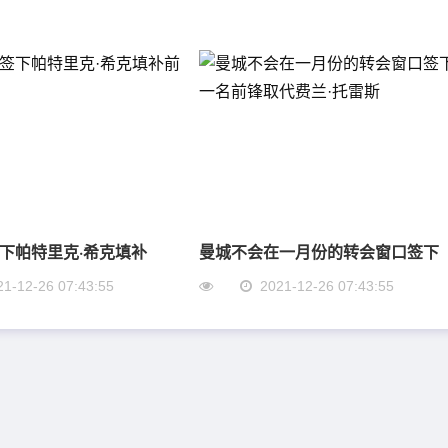
下帕特里克·希克填补
曼城不会在一月份的转会窗口签下
21-12-26 07:43:55
2021-12-26 07:43:55