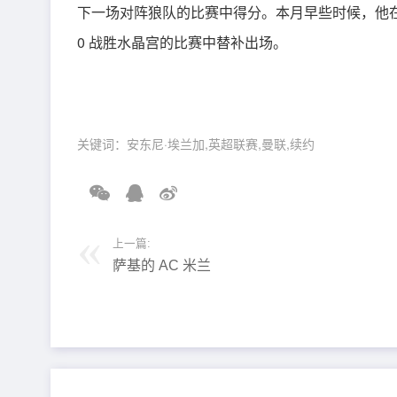
下一场对阵狼队的比赛中得分。本月早些时候，他在曼
0 战胜水晶宫的比赛中替补出场。
关键词：安东尼·埃兰加,英超联赛,曼联,续约
上一篇:
萨基的 AC 米兰